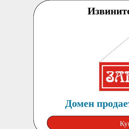
Извинит
Домен продает
Ку